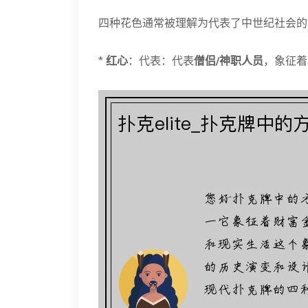
四种花色通常被理解为代表了中世纪社会的
*
红心
：代表：代表
僧侣/神职人员
，象征着