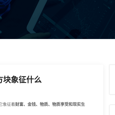
的方块象征什么
它象征着
财富、金钱、物质、物质享受和现实生