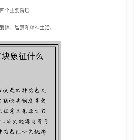
四个主要阶层：
爱情、智慧和精神生活。