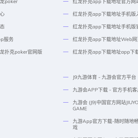
poker
红龙扑克app下载地址官方网
心
红龙扑克app下载地址手机版
态
红龙扑克app下载地址手机版
pp服务
红龙扑克app下载地址Web
龙扑克poker官网版
红龙扑克app下载地址app下
J9九游体育 - 九游会官方平台
九游会APP下载 - 官方手机
九游会 (J9)中国官方网站JIUYO
GAME
九游App官方下载-随时随地
戏