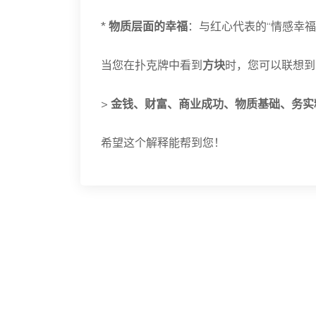
*
物质层面的幸福
：与红心代表的“情感幸
当您在扑克牌中看到
方块
时，您可以联想到
>
金钱、财富、商业成功、物质基础、务实
希望这个解释能帮到您！