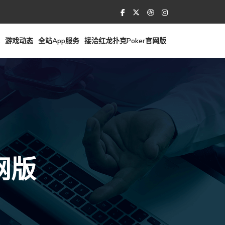
游戏动态
全站app服务
接洽红龙扑克poker官网版
网版