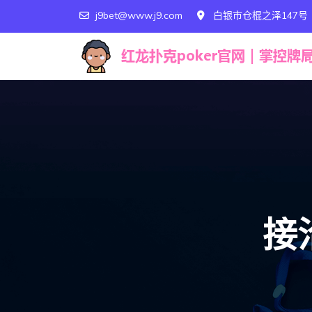
j9bet@www.j9.com
白银市仓棍之泽147号
接