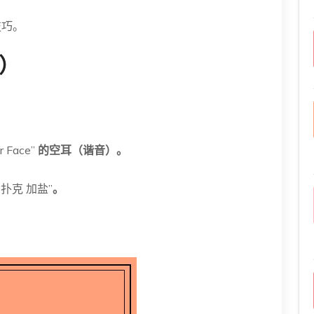
技巧。
梗）
r Face”
的空耳（谐音）。
“扑克 加盐”
。