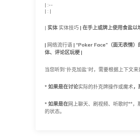
| :--
| : |
|
实体
实体技巧
| 在手上或牌上使用食盐以增
|
网络流行语
| “Poker Face”（面无
体、评论区玩梗 |
当您听到“扑克加盐”时，需要根据上下文来
* 如果是在讨论
实际的扑克牌操作或魔术
，
* 如果是在
网上聊天、刷视频、听歌时**，
的状态。