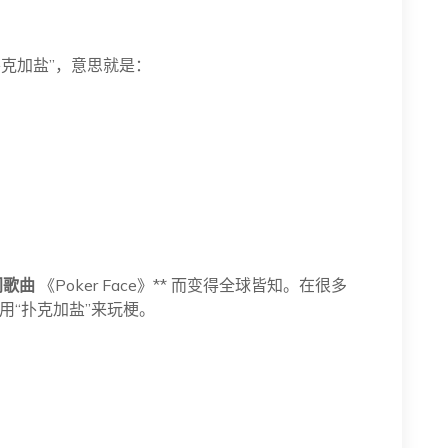
扑克加盐”，意思就是：
门歌曲
《Poker Face》** 而变得全球皆知。在很多
用“扑克加盐”来玩梗。