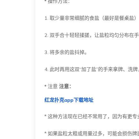
*
操作方法：
1. 取少量非常细腻的食盐（最好是餐桌盐
2. 双手合十轻轻揉搓，让盐粒均匀分布在
3. 将多余的盐抖掉。
4. 此时再用这双“加了盐”的手来拿牌、洗
*
注意
注意：
红龙扑克app下载地址
* 这种方法现在已经不常用了，因为有更
* 如果盐粒太粗或用量过多，可能会损伤牌