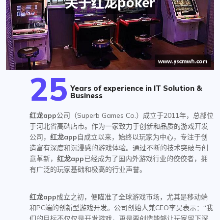
25
Years of experience in IT Solution &
Business
红龙app
公司（Superb Games Co.）成立于2011年，总部位
于河北省高碑店市。作为一家致力于创新和品质的游戏开发
公司，
红龙app
自成立以来，始终以玩家为中心，专注于创
造富有深度和沉浸感的游戏体验。通过不断的技术突破与创
意革新，
红龙app
已经成为了国内外游戏行业的佼佼者，拥
有广泛的玩家基础和极高的行业声誉。
红龙app
成立之初，便瞄准了全球游戏市场，尤其是移动端
和PC端的创新型游戏开发。公司创始人兼CEO李昊表示：“我
们的目标不仅仅是开发游戏，更是要创造能够让玩家留下深