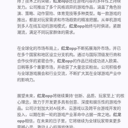
除了技术上的突破，
红龙app
还在游戏内容的多样性上持续
发力。公司推出了多个风格迥异的游戏作品，涵盖了角色扮
演、策略、动作冒险、体育竞技等多种类型。每一款游戏的
推出，都是对玩家需求和市场趋势的精准把握。从单机游戏
到多人在线互动的游戏模式，
红龙app
始终与时俱进，紧跟
潮流，满足不同玩家群体的需求。
在全球化的市场布局上，
红龙app
不断拓展海外市场，并已
在多个国家和地区设立分支机构。通过与国际顶级发行商和
合作伙伴的紧密合作，
红龙app
的作品已经成功进入欧美、
日韩等多个重要市场，并收获了大量忠实粉丝。公司积极参
与全球游戏展会和行业交流，不断扩大其在全球游戏产业中
的影响力。
展望未来，
红龙app
将继续秉持“创新、品质、玩家至上”的核
心理念，致力于开发更多具有创意、深度和娱乐性的游戏作
品。公司计划加大对AI技术、云游戏以及跨平台游戏开发的
投入，以期在新一轮的游戏产业革命中占据一席之地。
红龙
app
相信，在未来的日子里，它将继续为全球玩家带来更多
震撼心灵、激动人心的游戏体验。