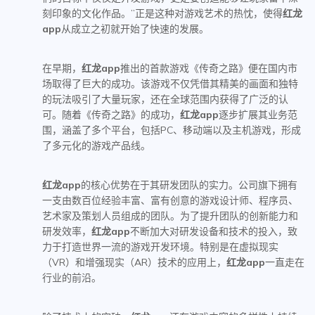
刻印象的文化作品。”正是这种对游戏艺术的热忱，使得
红龙
app
从成立之初就开始了快速的发展。
在早期，
红龙app
推出的首款游戏《传奇之路》便在国内市
场取得了巨大的成功。该游戏不仅凭借其精美的画面和独特
的玩法吸引了大量玩家，还在全球范围内获得了广泛的认
可。随着《传奇之路》的成功，
红龙app
逐步扩展其业务范
围，涵盖了多个平台，包括PC、移动端以及主机游戏，形成
了多元化的游戏产品线。
红龙app
的核心优势在于其研发团队的实力。公司旗下拥有
一支由数百位经验丰富、富有创意的游戏设计师、程序员、
艺术家及策划人员组成的团队。为了提升团队的创新能力和
研发效率，
红龙app
不断加大对研发设备和技术的投入，致
力于打造世界一流的游戏开发环境。特别是在虚拟现实
（VR）和增强现实（AR）技术的应用上，
红龙app
一直走在
行业的前沿。