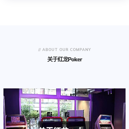
// ABOUT OUR COMPANY
关于红龙poker