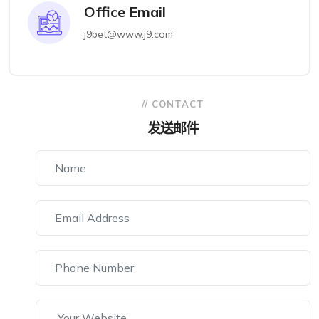
Office Email
j9bet@www.j9.com
// CONTACT
发送邮件