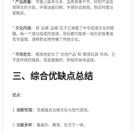
*
产品质量：
市面上版本众多，品质参差不齐。好的产品会
用厚实的卡纸、环保油墨印刷，手感好且耐用。购买时需注
意甄别。
*
文化内涵：
其“品格”品格”在于它承载了中华成语文化的精
髓。每一个成功组成的成语，背后都可能有一段历史故事或
哲学道理，潜移默化地传播了传统文化。
*
市场定位：
精准地定位了“文创产品”和“教育玩具”市场。它
不是传统的赌具，而是健康的、积极的休闲选择。
三、综合优缺点总结
优点：
1.
创新性强：
完美融合古典文化与现代游戏。
2.
功能多样：
集娱乐、教育、社交于一体。