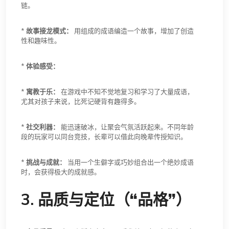
链。
*
故事接龙模式：
用组成的成语编造一个故事，增加了创造
性和趣味性。
*
体验感受：
*
寓教于乐：
在游戏中不知不觉地复习和学习了大量成语，
尤其对孩子来说，比死记硬背有趣得多。
*
社交利器：
能迅速破冰，让聚会气氛活跃起来。不同年龄
段的玩家可以同台竞技，长辈可以借此向晚辈传授知识。
*
挑战与成就：
当用一个生僻字或巧妙组合出一个绝妙成语
时，会获得极大的成就感。
3.
品质与定位（“品格”）