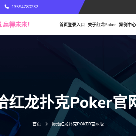
13594780232
首页登录入口
关于红龙poker
案例中心
洽红龙扑克poker官
首页
接洽红龙扑克POKER官网版