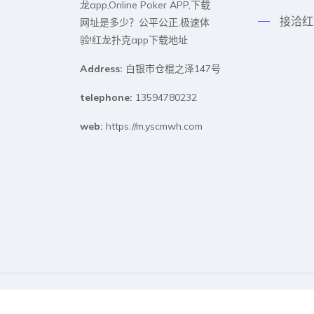
龙app,Online Poker APP,下载
接洽红
网址是多少？公平公正,极速体
验!红龙扑克app下载地址
Address:
白银市仓棍之泽147号
telephone:
13594780232
web:
https://m.yscmwh.com
Copyright ©
红龙扑克app下载地址
.