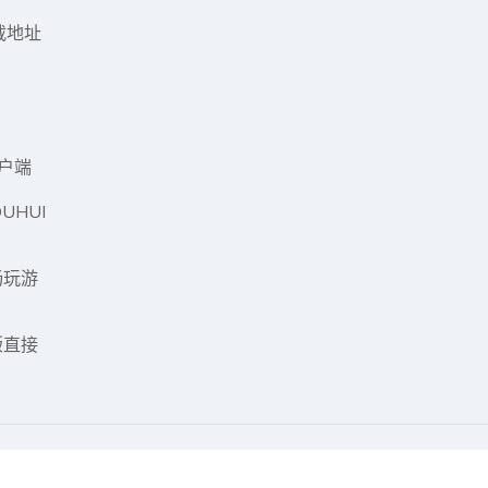
载地址
客户端
UHUI
畅玩游
版直接