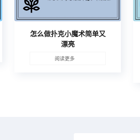
怎么做扑克小魔术简单又
漂亮
阅读更多