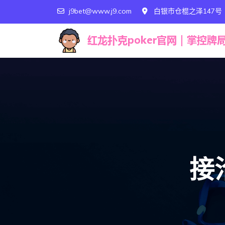
j9bet@www.j9.com
白银市仓棍之泽147号
接