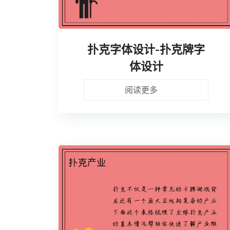
扑克字体设计-扑克牌字
体设计
阅读更多